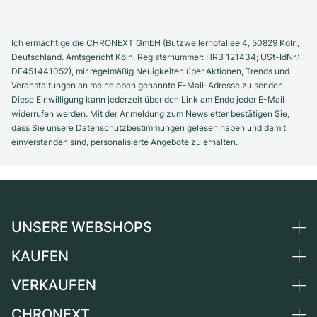
Ich ermächtige die CHRONEXT GmbH (Butzweilerhofallee 4, 50829 Köln,
Deutschland. Amtsgericht Köln, Registernummer: HRB 121434; USt-IdNr.:
DE451441052), mir regelmäßig Neuigkeiten über Aktionen, Trends und
Veranstaltungen an meine oben genannte E-Mail-Adresse zu senden.
Diese Einwilligung kann jederzeit über den Link am Ende jeder E-Mail
widerrufen werden. Mit der Anmeldung zum Newsletter bestätigen Sie,
dass Sie unsere Datenschutzbestimmungen gelesen haben und damit
einverstanden sind, personalisierte Angebote zu erhalten.
UNSERE WEBSHOPS
KAUFEN
Deutschland
Niederlande
VERKAUFEN
Alle Luxusuhren
Österreich
Certified Pre-Owned
CHRONEXT
Uhr verkaufen