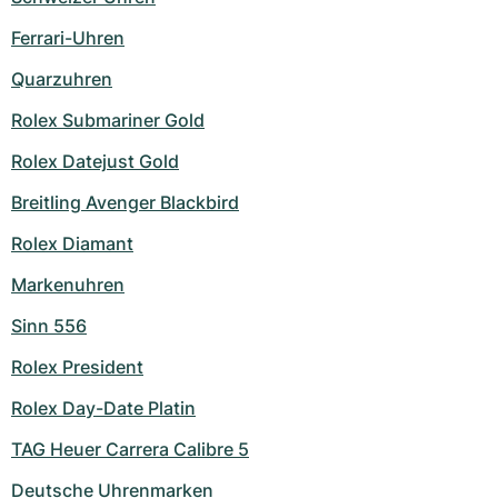
Milgauss
Damenuhren
Ronde
Professional
Formula 1
Portofino
Spirit of Big Bang
Ferrari-Uhren
Quarzuhren
Oyster Perpetual
Rotonde
Bentley
Grand Carrera
Portugieser
King Power
Rolex Submariner Gold
Yacht-Master
Crash
Transocean
Gebraucht
Da Vinci
Gebraucht
Rolex Datejust Gold
Yacht-Master II
Pasha
Cockpit
Damenuhren
Aquatimer
Breitling Avenger Blackbird
Sea-Dweller
Tortue
Chronospace
Spitfire
Rolex Diamant
Markenuhren
Sky-Dweller
Baignoire
Super Avenger
GST
Sinn 556
Submariner
Ballon Blanc
Galactic
Vintage
Rolex President
Roadster
Montbrillant
Gebraucht
Rolex Day-Date Platin
TAG Heuer Carrera Calibre 5
Gebraucht
Gebraucht
Deutsche Uhrenmarken