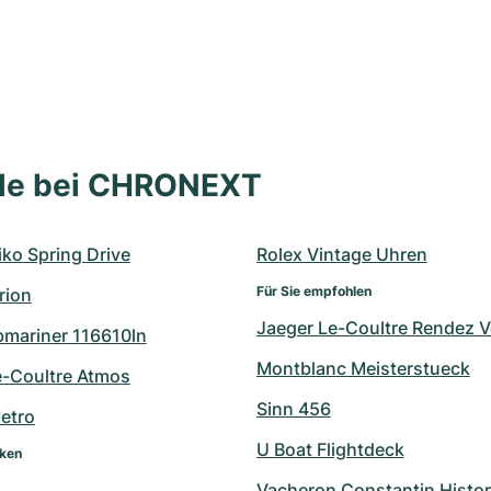
lle bei CHRONEXT
ko Spring Drive
Rolex Vintage Uhren
Für Sie empfohlen
rion
Jaeger Le-Coultre Rendez 
bmariner 116610ln
Montblanc Meisterstueck
e-Coultre Atmos
Sinn 456
etro
U Boat Flightdeck
rken
Vacheron Constantin Histo