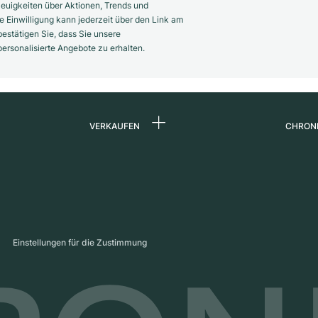
euigkeiten über Aktionen, Trends und
 Einwilligung kann jederzeit über den Link am
estätigen Sie, dass Sie unsere
rsonalisierte Angebote zu erhalten.
VERKAUFEN
CHRON
Uhr verkaufen
Über 
d
Kommission
Karrie
Direktverkauf
Press
s
Inzahlungnahme
Maga
Einstellungen für die Zustimmung
Partn