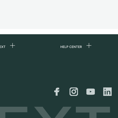
EXT
HELP CENTER
uns
FAQ
re
Service Center
e
Persönliche Abholung
zin
Versand &
Rückgaberecht
er
Größen-Leitfaden