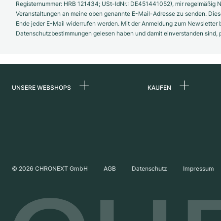
Registernummer: HRB 121434; USt-IdNr.: DE451441052), mir regelmäßig N
Veranstaltungen an meine oben genannte E-Mail-Adresse zu senden. Diese
Ende jeder E-Mail widerrufen werden. Mit der Anmeldung zum Newsletter b
Datenschutzbestimmungen gelesen haben und damit einverstanden sind, pe
UNSERE WEBSHOPS
KAUFEN
Deutschland
Alle Luxusuhren
Niederlande
Certified Pre-Owne
Österreich
Vintage-Uhren
Schweiz
Independent Brand
©
2026
CHRONEXT GmbH
AGB
Datenschutz
Impressum
Frankreich
Italien
Vereinigtes Königreich