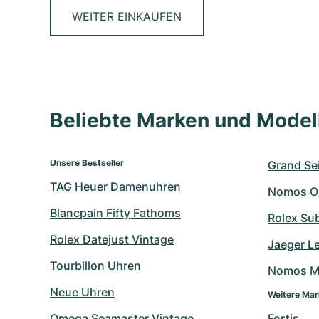
WEITER EINKAUFEN
Beliebte Marken und Mode
Unsere Bestseller
Grand Sei
TAG Heuer Damenuhren
Nomos O
Blancpain Fifty Fathoms
Rolex Su
Rolex Datejust Vintage
Jaeger L
Tourbillon Uhren
Nomos M
Neue Uhren
Weitere Ma
Omega Seamaster Vintage
Fortis