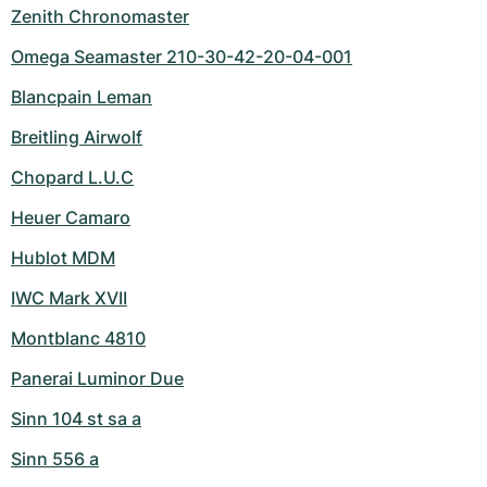
Zenith Chronomaster
Omega Seamaster 210-30-42-20-04-001
Blancpain Leman
Breitling Airwolf
Chopard L.U.C
Heuer Camaro
Hublot MDM
IWC Mark XVII
Montblanc 4810
Panerai Luminor Due
Sinn 104 st sa a
Sinn 556 a