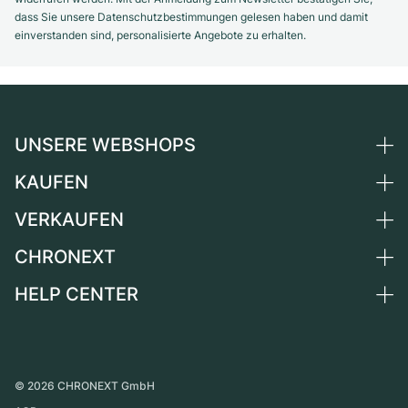
dass Sie unsere Datenschutzbestimmungen gelesen haben und damit
einverstanden sind, personalisierte Angebote zu erhalten.
UNSERE WEBSHOPS
KAUFEN
Deutschland
Niederlande
VERKAUFEN
Alle Luxusuhren
Österreich
Certified Pre-Owned
CHRONEXT
Uhr verkaufen
Schweiz
Vintage-Uhren
Kommission
HELP CENTER
Über uns
Frankreich
Independent Brands
Direktverkauf
Karriere
Italien
FAQ
Inzahlungnahme
Presse
Vereinigtes Königreich
Service Center
Magazin
International
Persönliche Abholung
©
2026
CHRONEXT GmbH
Partner