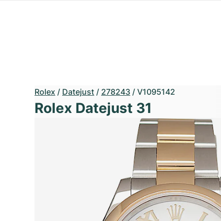
Rolex
/
Datejust
/
278243
/
V1095142
Rolex Datejust 31