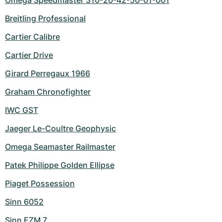
Omega Speedmaster 310-20-42-50-01-001
Breitling Professional
Cartier Calibre
Cartier Drive
Girard Perregaux 1966
Graham Chronofighter
IWC GST
Jaeger Le-Coultre Geophysic
Omega Seamaster Railmaster
Patek Philippe Golden Ellipse
Piaget Possession
Sinn 6052
Sinn EZM 7