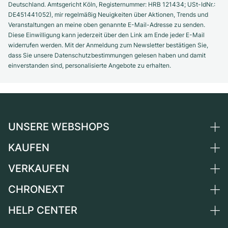
Deutschland. Amtsgericht Köln, Registernummer: HRB 121434; USt-IdNr.:
DE451441052), mir regelmäßig Neuigkeiten über Aktionen, Trends und
Veranstaltungen an meine oben genannte E-Mail-Adresse zu senden.
Diese Einwilligung kann jederzeit über den Link am Ende jeder E-Mail
widerrufen werden. Mit der Anmeldung zum Newsletter bestätigen Sie,
dass Sie unsere Datenschutzbestimmungen gelesen haben und damit
einverstanden sind, personalisierte Angebote zu erhalten.
UNSERE WEBSHOPS
KAUFEN
Deutschland
Niederlande
VERKAUFEN
Alle Luxusuhren
Österreich
Certified Pre-Owned
CHRONEXT
Uhr verkaufen
Schweiz
Vintage-Uhren
Kommission
HELP CENTER
Über uns
Frankreich
Independent Brands
Direktverkauf
Karriere
Italien