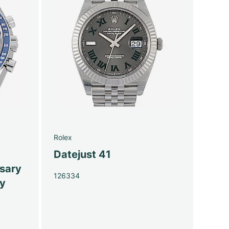
Rolex
Datejust 41
sary
126334
py