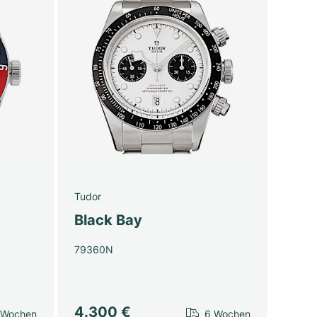
Tudor
Black Bay
79360N
4.300 €
 Wochen
6 Wochen