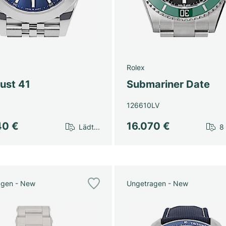
Rolex
ust 41
Submariner Date
126610LV
40 €
16.070 €
Lädt...
8
agen - New
Ungetragen - New