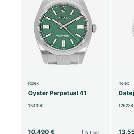
Rolex
Rolex
Oyster Perpetual 41
Date
134300
126234
10.490 €
13.5
Lädt...