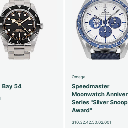
Omega
k Bay 54
Speedmaster
Moonwatch Anniver
N
Series "Silver Snoo
Award"
310.32.42.50.02.001