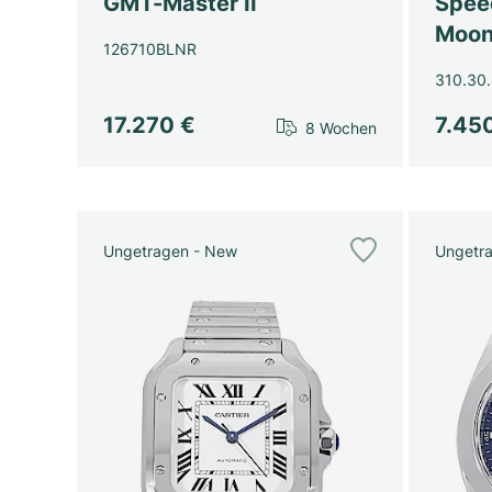
GMT-Master II
Spee
Moon
126710BLNR
310.30.
17.270 €
7.45
8 Wochen
Ungetragen - New
Ungetr