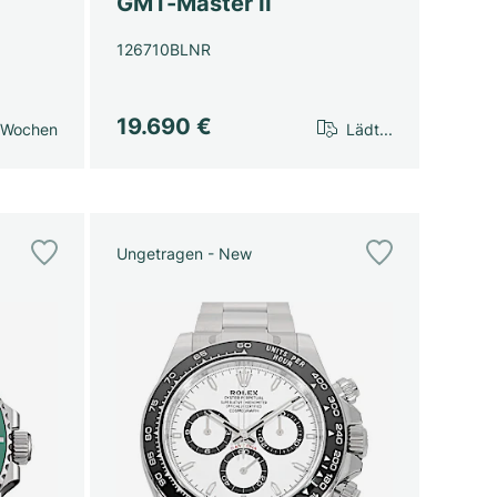
GMT-Master II
126710BLNR
19.690 €
 Wochen
Lädt...
Ungetragen - New