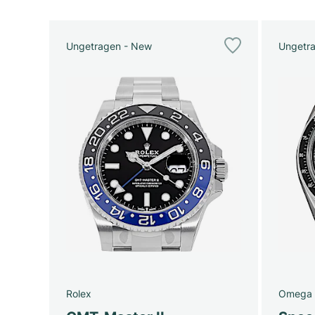
Ungetragen - New
Ungetr
Rolex
Omega