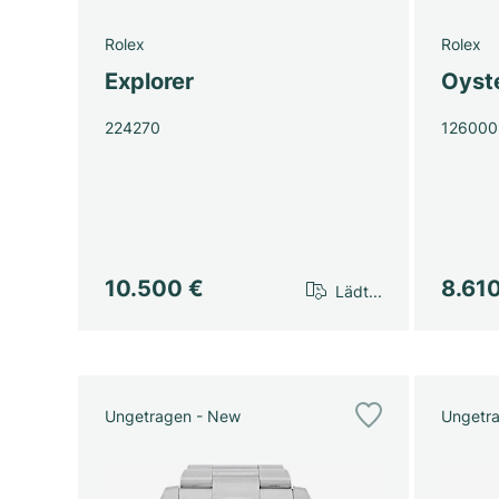
Rolex
Rolex
Explorer
Oyst
224270
126000
10.500 €
8.61
Lädt...
Ungetragen - New
Ungetr