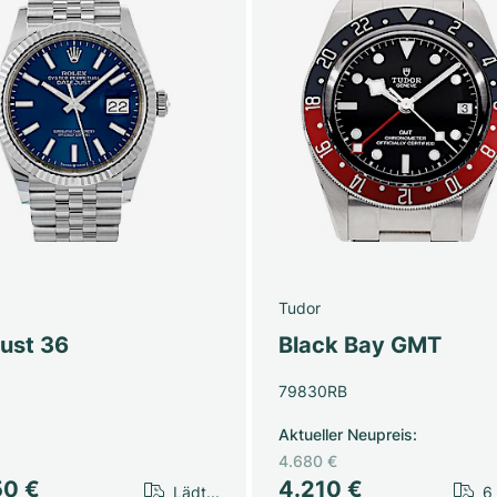
Tudor
just 36
Black Bay GMT
79830RB
Aktueller Neupreis
:
4.680 €
50 €
4.210 €
Lädt...
6