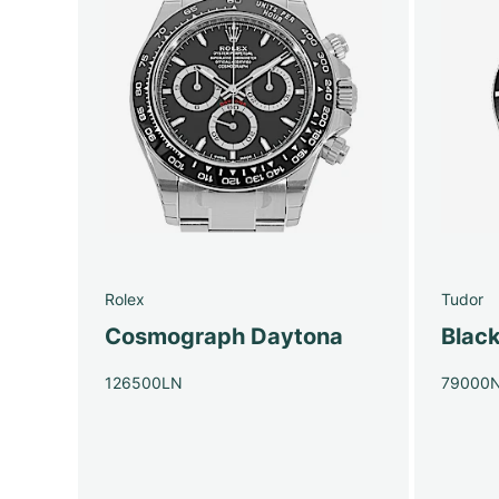
Rolex
Tudor
Cosmograph Daytona
Blac
126500LN
79000