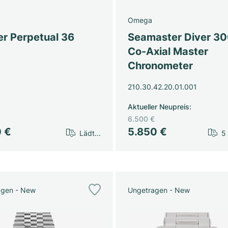
Omega
er Perpetual 36
Seamaster Diver 3
Co-Axial Master
Chronometer
210.30.42.20.01.001
Aktueller Neupreis
:
6.500 €
0 €
5.850 €
Lädt...
5
agen - New
Ungetragen - New