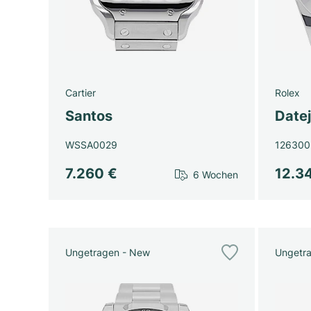
Cartier
Rolex
Santos
Datej
WSSA0029
126300
7.260 €
12.3
6 Wochen
Ungetragen - New
Ungetr