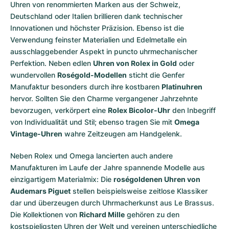
Uhren von renommierten Marken aus der Schweiz,
Deutschland oder Italien brillieren dank technischer
Innovationen und höchster Präzision. Ebenso ist die
Verwendung feinster Materialien und Edelmetalle ein
ausschlaggebender Aspekt in puncto uhrmechanischer
Perfektion. Neben edlen
Uhren von Rolex in Gold
oder
wundervollen
Roségold-Modellen
sticht die Genfer
Manufaktur besonders durch ihre kostbaren
Platinuhren
hervor. Sollten Sie den Charme vergangener Jahrzehnte
bevorzugen, verkörpert eine
Rolex Bicolor-Uhr
den Inbegriff
von Individualität und Stil; ebenso tragen Sie mit
Omega
Vintage-Uhren
wahre Zeitzeugen am Handgelenk.
Neben Rolex und Omega lancierten auch andere
Manufakturen im Laufe der Jahre spannende Modelle aus
einzigartigem Materialmix: Die
roségoldenen Uhren von
Audemars Piguet
stellen beispielsweise zeitlose Klassiker
dar und überzeugen durch Uhrmacherkunst aus Le Brassus.
Die Kollektionen von
Richard Mille
gehören zu den
kostspieligsten Uhren der Welt und vereinen unterschiedliche