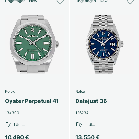
Ungetragen - New
Ungetragen - New
Rolex
Rolex
Oyster Perpetual 41
Datejust 36
134300
126234
Lädt...
Lädt...
10.490 €
13.550 €