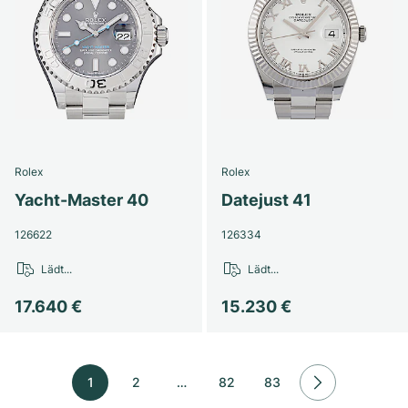
Rolex
Rolex
Yacht-Master 40
Datejust 41
126622
126334
Lädt...
Lädt...
17.640 €
15.230 €
1
2
…
82
83