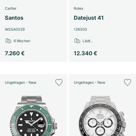
Cartier
Rolex
Santos
Datejust 41
WSSA0029
126300
6 Wochen
Lädt...
7.260 €
12.340 €
Ungetragen - New
Ungetragen - New