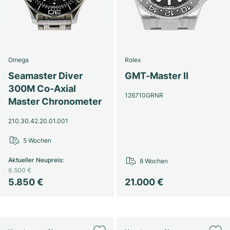
Omega
Rolex
Seamaster Diver
GMT-Master II
300M Co-Axial
126710GRNR
Master Chronometer
210.30.42.20.01.001
5 Wochen
Aktueller Neupreis
:
8 Wochen
6.500 €
5.850 €
21.000 €