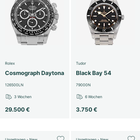
Rolex
Tudor
Cosmograph Daytona
Black Bay 54
126500LN
79000N
3 Wochen
6 Wochen
29.500 €
3.750 €
Ungetragen - New
Ungetragen - New