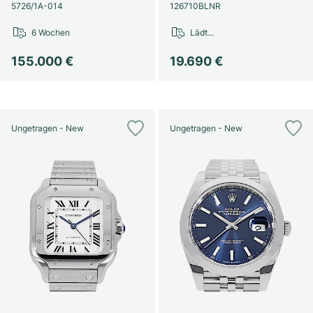
Damenuhren
Damenuhren
5726/1A-014
126710BLNR
6 Wochen
Lädt...
155.000 €
19.690 €
Ungetragen - New
Ungetragen - New