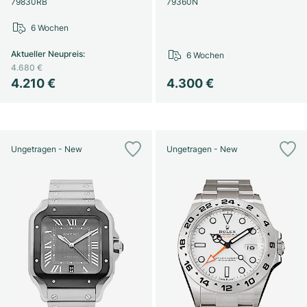
79830RB
79360N
6 Wochen
Aktueller Neupreis
:
6 Wochen
4.680 €
4.210 €
4.300 €
Ungetragen - New
Ungetragen - New