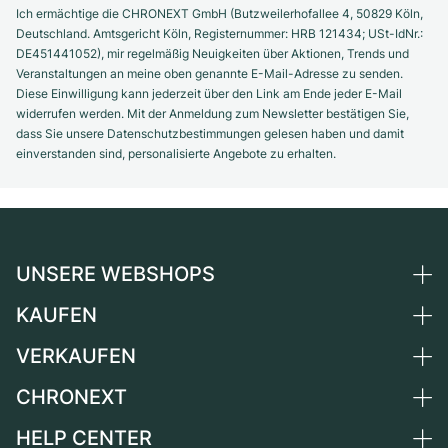
Ich ermächtige die CHRONEXT GmbH (Butzweilerhofallee 4, 50829 Köln,
Deutschland. Amtsgericht Köln, Registernummer: HRB 121434; USt-IdNr.:
DE451441052), mir regelmäßig Neuigkeiten über Aktionen, Trends und
Veranstaltungen an meine oben genannte E-Mail-Adresse zu senden.
Diese Einwilligung kann jederzeit über den Link am Ende jeder E-Mail
widerrufen werden. Mit der Anmeldung zum Newsletter bestätigen Sie,
dass Sie unsere Datenschutzbestimmungen gelesen haben und damit
einverstanden sind, personalisierte Angebote zu erhalten.
UNSERE WEBSHOPS
KAUFEN
Deutschland
Niederlande
VERKAUFEN
Alle Luxusuhren
Österreich
Certified Pre-Owned
CHRONEXT
Uhr verkaufen
Schweiz
Vintage-Uhren
Kommission
HELP CENTER
Über uns
Frankreich
Independent Brands