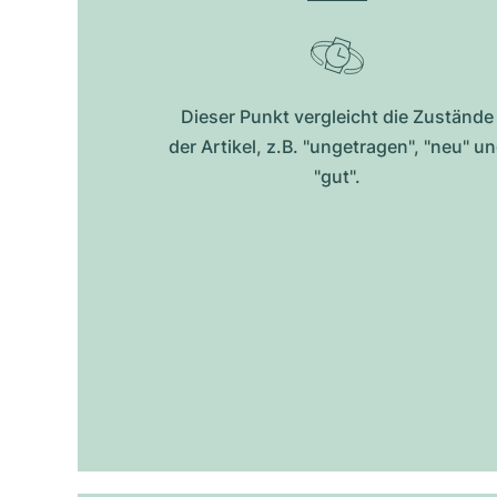
Dieser Punkt vergleicht die Zustände
der Artikel, z.B. "ungetragen", "neu" u
"gut".