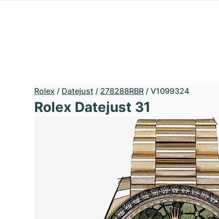
Rolex
/
Datejust
/
278288RBR
/
V1099324
Rolex Datejust 31