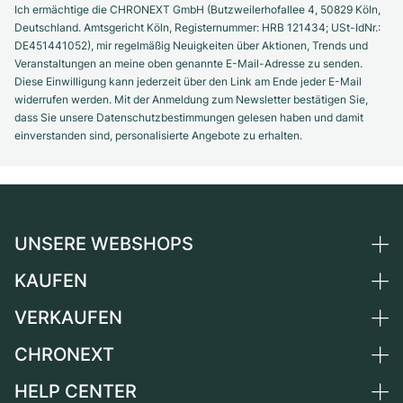
Ich ermächtige die CHRONEXT GmbH (Butzweilerhofallee 4, 50829 Köln,
Deutschland. Amtsgericht Köln, Registernummer: HRB 121434; USt-IdNr.:
DE451441052), mir regelmäßig Neuigkeiten über Aktionen, Trends und
Veranstaltungen an meine oben genannte E-Mail-Adresse zu senden.
Diese Einwilligung kann jederzeit über den Link am Ende jeder E-Mail
widerrufen werden. Mit der Anmeldung zum Newsletter bestätigen Sie,
dass Sie unsere Datenschutzbestimmungen gelesen haben und damit
einverstanden sind, personalisierte Angebote zu erhalten.
UNSERE WEBSHOPS
KAUFEN
Deutschland
Niederlande
VERKAUFEN
Alle Luxusuhren
Österreich
Certified Pre-Owned
CHRONEXT
Uhr verkaufen
Schweiz
Vintage-Uhren
Kommission
HELP CENTER
Über uns
Frankreich
Independent Brands