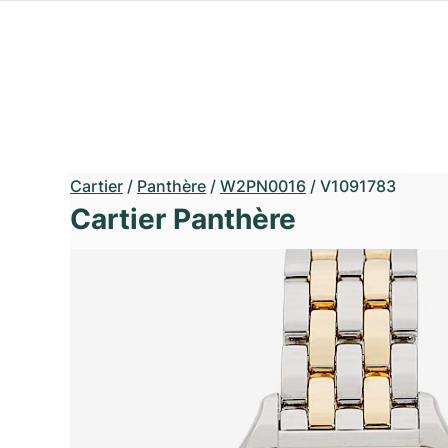
Cartier
/
Panthère
/
W2PN0016
/
V1091783
Cartier Panthère