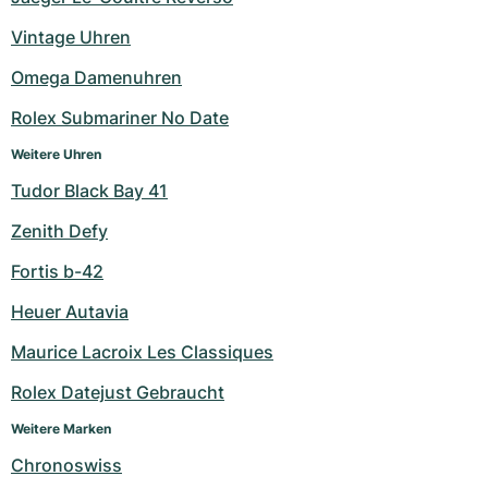
Milgauss
Damenuhren
Ronde
Professional
Formula 1
Portofino
Spirit of Big Bang
Vintage Uhren
Omega Damenuhren
Oyster Perpetual
Rotonde
Bentley
Grand Carrera
Portugieser
King Power
Rolex Submariner No Date
Yacht-Master
Crash
Transocean
Gebraucht
Da Vinci
Gebraucht
Weitere Uhren
Yacht-Master II
Pasha
Cockpit
Damenuhren
Aquatimer
Tudor Black Bay 41
Zenith Defy
Sea-Dweller
Tortue
Chronospace
Spitfire
Fortis b-42
Sky-Dweller
Baignoire
Super Avenger
GST
Heuer Autavia
Submariner
Ballon Blanc
Galactic
Vintage
Maurice Lacroix Les Classiques
Roadster
Montbrillant
Gebraucht
Rolex Datejust Gebraucht
Weitere Marken
Gebraucht
Gebraucht
Chronoswiss