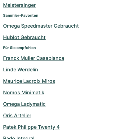
Damenuhren
Damenuhren
Meistersinger
Sammler-Favoriten
Omega Speedmaster Gebraucht
Hublot Gebraucht
Für Sie empfohlen
Franck Muller Casablanca
Linde Werdelin
Maurice Lacroix Miros
Nomos Minimatik
Omega Ladymatic
Oris Artelier
Patek Philippe Twenty 4
Rado Integral