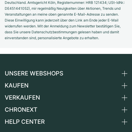
Deutschland. Amtsgericht Köln, Registernummer: HRB 121434; USt-IdNr.:
DE451441052), mir regelmäßig Neuigkeiten über Aktionen, Trends und
Veranstaltungen an meine oben genannte E-Mail-Adresse zu senden.
Diese Einwilligung kann jederzeit über den Link am Ende jeder E-Mail
widerrufen werden. Mit der Anmeldung zum Newsletter bestätigen Sie,
dass Sie unsere Datenschutzbestimmungen gelesen haben und damit
einverstanden sind, personalisierte Angebote zu erhalten.
UNSERE WEBSHOPS
KAUFEN
Deutschland
Niederlande
VERKAUFEN
Alle Luxusuhren
Österreich
Certified Pre-Owned
CHRONEXT
Uhr verkaufen
Schweiz
Vintage-Uhren
Kommission
HELP CENTER
Über uns
Frankreich
Independent Brands
Direktverkauf
Karriere
Italien