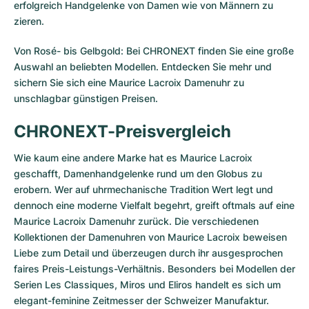
erfolgreich Handgelenke von Damen wie von Männern zu
Milgauss
Damenuhren
Ronde
Professional
Formula 1
Portofino
Spirit of Big Bang
zieren.
Von Rosé- bis Gelbgold: Bei CHRONEXT finden Sie eine große
Oyster Perpetual
Rotonde
Bentley
Grand Carrera
Portugieser
King Power
Auswahl an beliebten Modellen. Entdecken Sie mehr und
sichern Sie sich eine Maurice Lacroix Damenuhr zu
Yacht-Master
Crash
Transocean
Gebraucht
Da Vinci
Gebraucht
unschlagbar günstigen Preisen.
Yacht-Master II
Pasha
Cockpit
Damenuhren
Aquatimer
CHRONEXT-Preisvergleich
Sea-Dweller
Tortue
Chronospace
Spitfire
Wie kaum eine andere Marke hat es Maurice Lacroix
geschafft, Damenhandgelenke rund um den Globus zu
Sky-Dweller
Baignoire
Super Avenger
GST
erobern. Wer auf uhrmechanische Tradition Wert legt und
dennoch eine moderne Vielfalt begehrt, greift oftmals auf eine
Submariner
Ballon Blanc
Galactic
Vintage
Maurice Lacroix Damenuhr zurück. Die verschiedenen
Kollektionen der Damenuhren von Maurice Lacroix beweisen
Roadster
Montbrillant
Gebraucht
Liebe zum Detail und überzeugen durch ihr ausgesprochen
faires Preis-Leistungs-Verhältnis. Besonders bei Modellen der
Gebraucht
Gebraucht
Serien
Les Classiques
,
Miros
und
Eliros
handelt es sich um
elegant-feminine Zeitmesser der Schweizer Manufaktur.