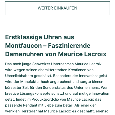
Tudor
Cellini
Seamaster
Magazin
Alle Armbänder
WEITER EINKAUFEN
Top-Modelle
All Cartier Modelle
TAG Heuer
Cosmograph Daytona
Planet Ocean
Nautilus
Sale
Top-Modelle
Alle Breitling Modelle
IWC
Date
Aqua Terra
Complications
Royal Oak
Top-Modelle
Alle Tudor Modelle
Erstklassige Uhren aus
Hublot
Datejust
De Ville
Aquanaut
Royal Oak Offshore
Santos
Montfaucon – Faszinierende
Top-Modelle
Alle TAG Heuer Modelle
Datejust II
Constellation
Grand Complications
Jules Audemars
Ballon Bleu
Navitimer
KATEGORIEN
Damenuhren von Maurice Lacroix
Top-Modelle
Alle IWC Modelle
Alle Luxusuhrenmarken
Day-Date
Speedmaster
Calatrava
Millenary
Clé
Superocean
Black Bay
Das noch junge Schweizer Unternehmen
Maurice Lacroix
Top-Modelle
Alle Hublot Modelle
wird wegen seinen charakterstarken Kreationen von
Vintage-Uhren
Explorer
Gebraucht
Twenty 4
Tank
Chronomat
Pelagos
Aquaracer
Uhrenliebhabern geschätzt. Besonders der Innovationsgeist
Top-Modelle
wird der Manufaktur hoch angerechnet und sorgte binnen
Gebrauchte Uhren
Explorer II
Damenuhren
Gondolo
Panthère
Premier
Gebraucht
Carrera
Big Pilot
kürzester Zeit für den Sonderstatus des Unternehmens. Wer
kreative Lösungskonzepte schätzt und auf mutige Innovation
Herrenuhren
GMT-Master
Golden Ellipse
Calibre
Avenger
Damenuhren
Monaco
Pilot's Watch
Big Bang
setzt, findet im Produktportfolio von Maurice Lacroix das
passende Pendant mit Liebe zum Detail. Als einer der
Damenuhren
Lady-Datejust
Gebraucht
Drive
Colt
Heritage
Link
Ingenieur
Classic Fusion
wenigen Hersteller hat Maurice Lacroix es geschafft, ebenso