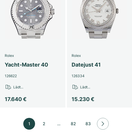
Rolex
Rolex
Yacht-Master 40
Datejust 41
126622
126334
Lädt...
Lädt...
17.640 €
15.230 €
1
2
…
82
83