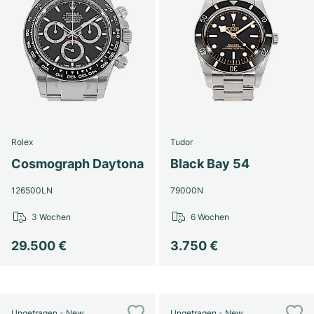
Rolex
Tudor
Cosmograph Daytona
Black Bay 54
126500LN
79000N
3 Wochen
6 Wochen
29.500 €
3.750 €
Ungetragen - New
Ungetragen - New