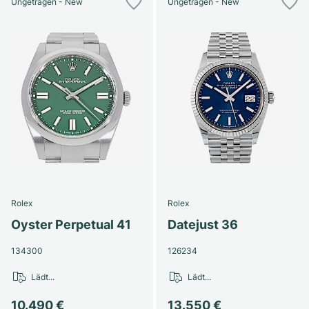
Ungetragen - New
Ungetragen - New
Rolex
Rolex
Oyster Perpetual 41
Datejust 36
134300
126234
Lädt...
Lädt...
10.490 €
13.550 €