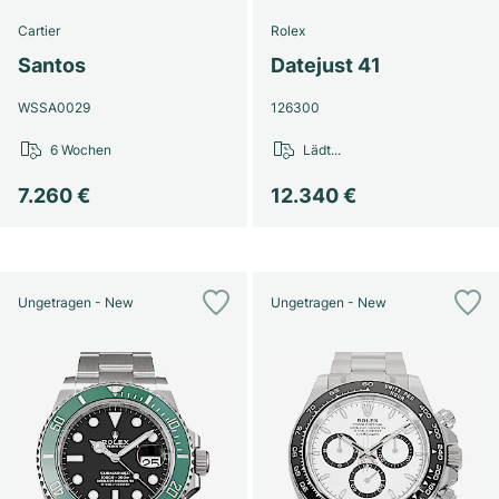
Cartier
Rolex
Santos
Datejust 41
WSSA0029
126300
6 Wochen
Lädt...
7.260 €
12.340 €
Ungetragen - New
Ungetragen - New