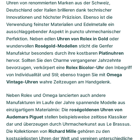
Uhren von renommierten Marken aus der Schweiz,
Deutschland oder Italien brillieren dank technischer
Innovationen und höchster Präzision. Ebenso ist die
Verwendung feinster Materialien und Edelmetalle ein
ausschlaggebender Aspekt in puncto uhrmechanischer
Perfektion. Neben edlen
Uhren von Rolex in Gold
oder
wundervollen
Roségold-Modellen
sticht die Genfer
Manufaktur besonders durch ihre kostbaren
Platinuhren
hervor. Sollten Sie den Charme vergangener Jahrzehnte
bevorzugen, verkörpert eine
Rolex Bicolor-Uhr
den Inbegriff
von Individualität und Stil; ebenso tragen Sie mit
Omega
Vintage-Uhren
wahre Zeitzeugen am Handgelenk.
Neben Rolex und Omega lancierten auch andere
Manufakturen im Laufe der Jahre spannende Modelle aus
einzigartigem Materialmix: Die
roségoldenen Uhren von
Audemars Piguet
stellen beispielsweise zeitlose Klassiker
dar und überzeugen durch Uhrmacherkunst aus Le Brassus.
Die Kollektionen von
Richard Mille
gehören zu den
kostspieligsten Uhren der Welt und vereinen unterschiedliche