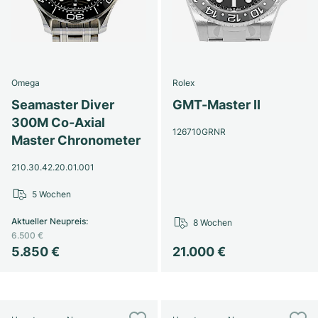
Omega
Rolex
Seamaster Diver
GMT-Master II
300M Co-Axial
126710GRNR
Master Chronometer
210.30.42.20.01.001
5 Wochen
Aktueller Neupreis
:
8 Wochen
6.500 €
5.850 €
21.000 €