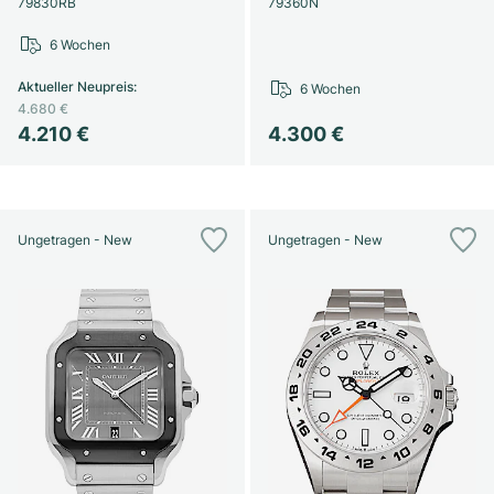
79830RB
79360N
6 Wochen
Aktueller Neupreis
:
6 Wochen
4.680 €
4.210 €
4.300 €
Ungetragen - New
Ungetragen - New