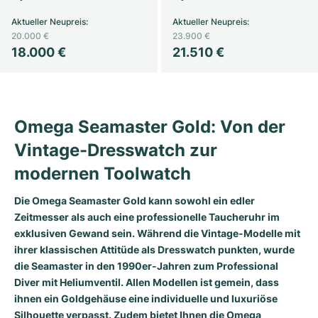
Milgauss
Damenuhren
Ronde
Professional
Formula 1
Portofino
Spirit of Big Bang
Aktueller Neupreis
:
Aktueller Neupreis
:
20.000 €
23.900 €
18.000 €
21.510 €
Oyster Perpetual
Rotonde
Bentley
Grand Carrera
Portugieser
King Power
Yacht-Master
Crash
Transocean
Gebraucht
Da Vinci
Gebraucht
Yacht-Master II
Pasha
Cockpit
Damenuhren
Aquatimer
Omega Seamaster Gold: Von der
Vintage-Dresswatch zur
Sea-Dweller
Tortue
Chronospace
Spitfire
modernen Toolwatch
Sky-Dweller
Baignoire
Super Avenger
GST
Die Omega Seamaster Gold kann sowohl ein edler
Zeitmesser als auch eine professionelle Taucheruhr im
Submariner
Ballon Blanc
Galactic
Vintage
exklusiven Gewand sein. Während die Vintage-Modelle mit
ihrer klassischen Attitüde als Dresswatch punkten, wurde
Roadster
Montbrillant
Gebraucht
die Seamaster in den 1990er-Jahren zum Professional
Diver mit Heliumventil. Allen Modellen ist gemein, dass
Gebraucht
Gebraucht
ihnen ein Goldgehäuse eine individuelle und luxuriöse
Silhouette verpasst. Zudem bietet Ihnen die Omega