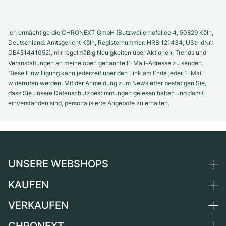
Ich ermächtige die CHRONEXT GmbH (Butzweilerhofallee 4, 50829 Köln,
Deutschland. Amtsgericht Köln, Registernummer: HRB 121434; USt-IdNr.:
DE451441052), mir regelmäßig Neuigkeiten über Aktionen, Trends und
Veranstaltungen an meine oben genannte E-Mail-Adresse zu senden.
Diese Einwilligung kann jederzeit über den Link am Ende jeder E-Mail
widerrufen werden. Mit der Anmeldung zum Newsletter bestätigen Sie,
dass Sie unsere Datenschutzbestimmungen gelesen haben und damit
einverstanden sind, personalisierte Angebote zu erhalten.
UNSERE WEBSHOPS
KAUFEN
Deutschland
Niederlande
VERKAUFEN
Alle Luxusuhren
Österreich
Certified Pre-Owned
CHRONEXT
Uhr verkaufen