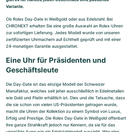
Variante.
Milgauss
Damenuhren
Ronde
Professional
Formula 1
Portofino
Spirit of Big Bang
Ob Rolex Day-Date in Weißgold oder aus Edelstahl: Bei
Oyster Perpetual
Rotonde
Bentley
Grand Carrera
Portugieser
King Power
CHRONEXT erhalten Sie eine große Auswahl an
Rolex-Uhren
zur sofortigen Lieferung. Jedes Modell wurde von unseren
Yacht-Master
Crash
Transocean
Gebraucht
Da Vinci
Gebraucht
zertifizierten Uhrmachern auf Echtheit geprüft und mit einer
24-monatigen Garantie ausgestattet.
Yacht-Master II
Pasha
Cockpit
Damenuhren
Aquatimer
Eine Uhr für Präsidenten und
Sea-Dweller
Tortue
Chronospace
Spitfire
Geschäftsleute
Sky-Dweller
Baignoire
Super Avenger
GST
Die Day-Date ist das einzige Modell der Schweizer
Manufaktur, welches seit jeher ausschließlich in Edelmetallen
Submariner
Ballon Blanc
Galactic
Vintage
wie Gold und Platin erhältlich ist. Dies und die Tatsache, dass
die sie schon von vielen US-Präsidenten getragen wurde,
Roadster
Montbrillant
Gebraucht
macht die Uhren der Kollektion zu einem Symbol von Luxus,
Erfolg und Prestige. Die Rolex Day-Date in Weißgold offenbart
Gebraucht
Gebraucht
ihre ganze Strahlkraft jedoch nur Kennern, da sie für das
ungeübte Auge wie ein Edelstahlmodell aussieht. Wer eine