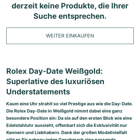
Tudor
Cellini
Seamaster
derzeit keine Produkte, die Ihrer
Magazin
Alle Armbänder
Top-Modelle
All Cartier Modelle
Suche entsprechen.
TAG Heuer
Cosmograph Daytona
Planet Ocean
Nautilus
Sale
Top-Modelle
Alle Breitling Modelle
IWC
Date
Aqua Terra
Complications
Royal Oak
WEITER EINKAUFEN
Top-Modelle
Alle Tudor Modelle
Hublot
Datejust
De Ville
Aquanaut
Royal Oak Offshore
Santos
Top-Modelle
Alle TAG Heuer Modelle
Datejust II
Constellation
Grand Complications
Jules Audemars
Ballon Bleu
Navitimer
KATEGORIEN
Top-Modelle
Alle IWC Modelle
Rolex Day-Date Weißgold:
Alle Luxusuhrenmarken
Day-Date
Speedmaster
Calatrava
Millenary
Clé
Superocean
Black Bay
Superlative des luxuriösen
Top-Modelle
Alle Hublot Modelle
Vintage-Uhren
Understatements
Explorer
Gebraucht
Twenty 4
Tank
Chronomat
Pelagos
Aquaracer
Top-Modelle
Gebrauchte Uhren
Kaum eine Uhr strahlt so viel Prestige aus wie die Day-Date.
Explorer II
Damenuhren
Gondolo
Panthère
Premier
Gebraucht
Carrera
Big Pilot
Die Rolex Day-Date in Weißgold nimmt dabei eine ganz
Herrenuhren
besondere Position ein: Da sie auf den ersten Blick wie eine
GMT-Master
Golden Ellipse
Calibre
Avenger
Damenuhren
Monaco
Pilot's Watch
Big Bang
Edelstahluhr aussieht, offenbart sich die Exklusivität nur
Damenuhren
Kennern und Liebhabern. Dank der großen Modellvielfalt
Lady-Datejust
Gebraucht
Drive
Colt
Heritage
Link
Ingenieur
Classic Fusion
gibt es für nahezu jeden Geschmack eine passende