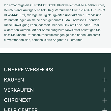
Ich ermächtige die CHRONEXT GmbH (Butzweilerhofallee 4, 50829 Köln,
Deutschland. Amtsgericht Köln, Registernummer: HRB 121434; USt-IdNr.:
DE451441052), mir regelmäßig Neuigkeiten über Aktionen, Trends und
Veranstaltungen an meine oben genannte E-Mail-Adresse zu senden.
Diese Einwilligung kann jederzeit über den Link am Ende jeder E-Mail
widerrufen werden. Mit der Anmeldung zum Newsletter bestätigen Sie,
dass Sie unsere Datenschutzbestimmungen gelesen haben und damit
einverstanden sind, personalisierte Angebote zu erhalten.
UNSERE WEBSHOPS
KAUFEN
Deutschland
Niederlande
VERKAUFEN
Alle Luxusuhren
Österreich
Certified Pre-Owned
CHRONEXT
Uhr verkaufen
Schweiz
Vintage-Uhren
Kommission
HELP CENTER
Über uns
Frankreich