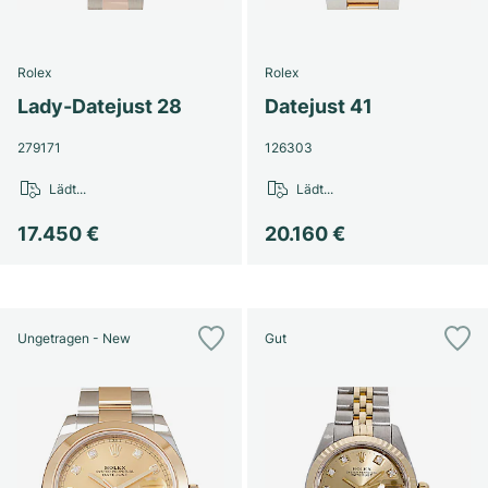
Rolex
Rolex
Lady-Datejust 28
Datejust 41
279171
126303
Lädt...
Lädt...
17.450 €
20.160 €
Ungetragen - New
Gut