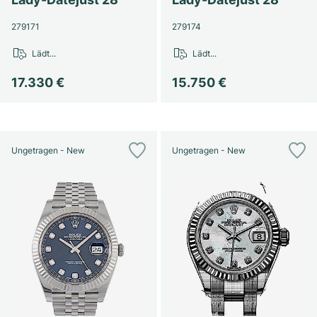
279171
279174
Lädt...
Lädt...
17.330 €
15.750 €
Ungetragen - New
Ungetragen - New