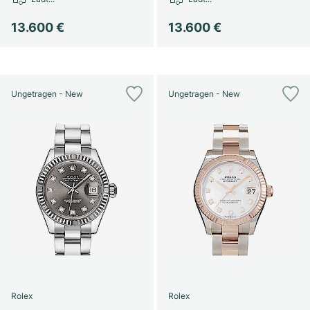
Damenuhren
Damenuhren
13.600 €
13.600 €
Ungetragen - New
Ungetragen - New
Rolex
Rolex