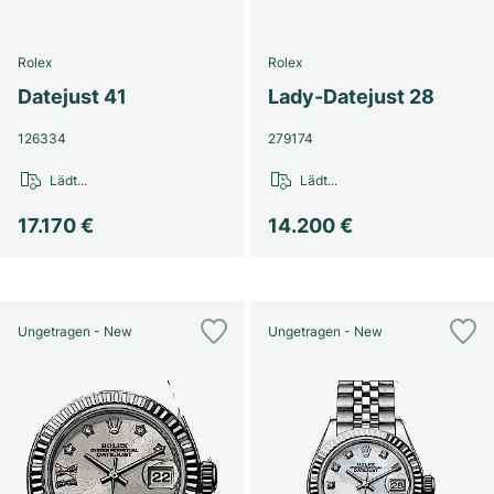
Rolex
Rolex
Datejust 41
Lady-Datejust 28
126334
279174
Lädt...
Lädt...
17.170 €
14.200 €
Ungetragen - New
Ungetragen - New