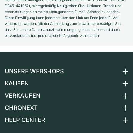
DE451441052), mir regelmäßig Neuigkeiten über Aktionen, Trends und
Veranstaltungen an meine oben genannte E-Mail-Adresse zu senden.
Diese Einwilligung kann jederzeit über den Link am Ende jeder E-Mail
widerrufen werden. Mit der Anmeldung zum Newsletter bestätigen Sie,
dass Sie unsere Datenschutzbestimmungen gelesen haben und damit
einverstanden sind, personalisierte Angebote zu erhalten.
UNSERE WEBSHOPS
KAUFEN
Deutschland
Niederlande
VERKAUFEN
Alle Luxusuhren
Österreich
Certified Pre-Owned
CHRONEXT
Uhr verkaufen
Schweiz
Vintage-Uhren
Kommission
HELP CENTER
Über uns
Frankreich
Independent Brands
Direktverkauf
Karriere
Italien
FAQ