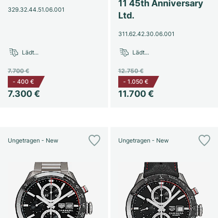
Damenuhren
Damenuhren
11 45th Anniversary
329.32.44.51.06.001
Ltd.
311.62.42.30.06.001
Lädt...
Lädt...
7.700 €
12.750 €
-
400 €
-
1.050 €
7.300 €
11.700 €
Ungetragen - New
Ungetragen - New