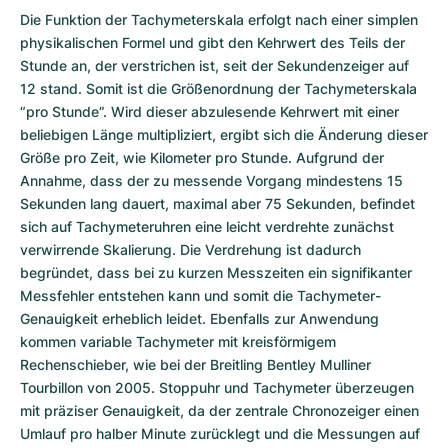
Die Funktion der Tachymeterskala erfolgt nach einer simplen
physikalischen Formel und gibt den Kehrwert des Teils der
Stunde an, der verstrichen ist, seit der Sekun­den­zeiger auf
12 stand. Somit ist die Größenordnung der Tachymeterskala
“pro Stunde”. Wird dieser abzulesende Kehrwert mit einer
beliebigen Länge multipliziert, ergibt sich die Änderung dieser
Größe pro Zeit, wie Kilometer pro Stunde. Aufgrund der
Annahme, dass der zu messende Vorgang mindestens 15
Sekunden lang dauert, maximal aber 75 Sekunden, befindet
sich auf Tachymeteruhren eine leicht verdrehte zunächst
verwirrende Skalierung. Die Verdrehung ist dadurch
begründet, dass bei zu kurzen Messzeiten ein signifikanter
Messfehler entstehen kann und somit die Tachymeter-
Genauigkeit erheblich leidet. Ebenfalls zur Anwen­dung
kommen variable Tachymeter mit kreisförmigem
Rechenschieber, wie bei der Breitling Bentley Mulliner
Tourbillon von 2005. Stoppuhr und Tachymeter überzeugen
mit präziser Genauigkeit, da der zentrale Chronozeiger einen
Umlauf pro halber Minute zurücklegt und die Messungen auf