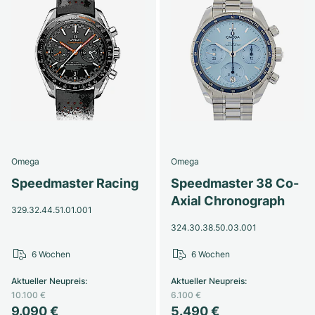
Omega
Omega
Speedmaster Racing
Speedmaster 38 Co-
Axial Chronograph
329.32.44.51.01.001
324.30.38.50.03.001
6 Wochen
6 Wochen
Aktueller Neupreis
:
Aktueller Neupreis
:
10.100 €
6.100 €
9.090 €
5.490 €