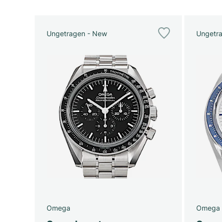
Ungetragen - New
Ungetr
Omega
Omega