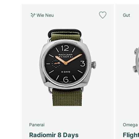
Wie Neu
Gut
Panerai
Omega
Radiomir 8 Days
Fligh