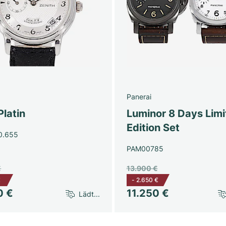
Panerai
Platin
Luminor 8 Days Limi
Edition Set
0.655
PAM00785
€
13.900 €
€
-
2.650 €
0 €
11.250 €
Lädt...