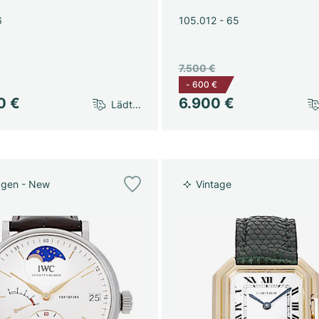
6
105.012 - 65
7.500 €
-
600 €
0 €
6.900 €
Lädt...
agen - New
Vintage