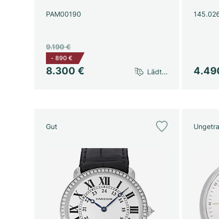
PAM00190
145.02
9.190 €
-
890 €
8.300 €
4.49
Lädt...
Gut
Ungetr