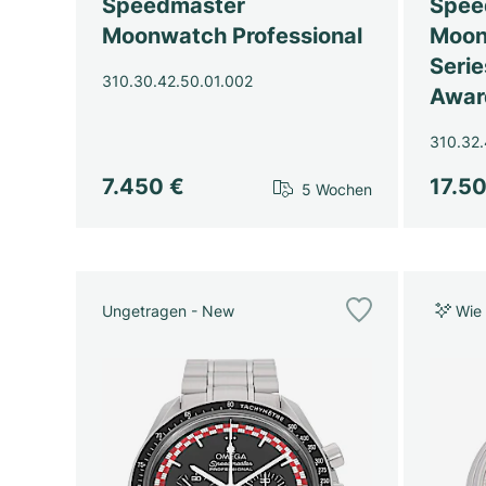
Speedmaster
Spee
Moonwatch Professional
Moon
Serie
310.30.42.50.01.002
Awar
310.32.
7.450 €
17.5
5 Wochen
Ungetragen - New
Wie