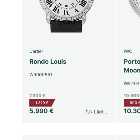
Cartier
IWC
Ronde Louis
Port
Moon
WR000551
IW5164
7.300 €
10.900
-
1.310 €
-
600 
5.990 €
10.3
Lädt...