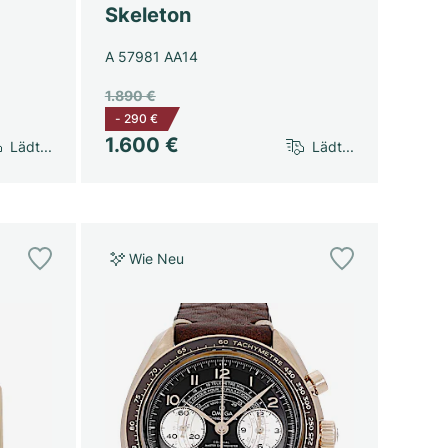
Skeleton
A 57981 AA14
1.890 €
-
290 €
1.600 €
Lädt...
Lädt...
Wie Neu