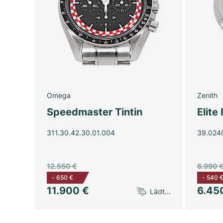
Omega
Zenith
Speedmaster Tintin
Elite 
311.30.42.30.01.004
39.024
12.550 €
6.990 
-
650 €
-
540 
11.900 €
6.45
Lädt...