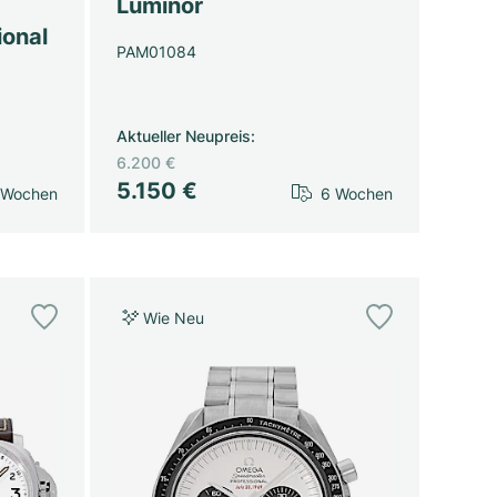
Luminor
onal
PAM01084
Aktueller Neupreis
:
6.200 €
5.150 €
 Wochen
6 Wochen
Wie Neu