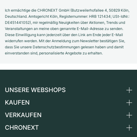
Ich ermächtige die CHRONEXT GmbH (Butzweilerhofallee 4, 50829 Köln,
Deutschland. Amtsgericht Köln, Registernummer: HRB 121434; USt-IdNr.:
DE451441052), mir regelmäßig Neuigkeiten über Aktionen, Trends und
Veranstaltungen an meine oben genannte E-Mail-Adresse zu senden.
Diese Einwilligung kann jederzeit über den Link am Ende jeder E-Mail
widerrufen werden. Mit der Anmeldung zum Newsletter bestätigen Sie,
dass Sie unsere Datenschutzbestimmungen gelesen haben und damit
einverstanden sind, personalisierte Angebote zu erhalten.
UNSERE WEBSHOPS
KAUFEN
Deutschland
Niederlande
VERKAUFEN
Alle Luxusuhren
Österreich
Certified Pre-Owned
CHRONEXT
Uhr verkaufen
Schweiz
Vintage-Uhren
Kommission