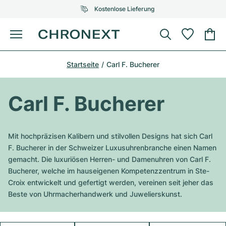
Kostenlose Lieferung
Menü
Uhr kaufen
Startseite
Carl F. Bucherer
AUSGEWÄHLTE MARKEN
AUSGEWÄHLTE MARKEN
Rolex
Cartier
Certified Pre-Owned
Carl F. Bucherer
Omega
Tiffany
Uhr verkaufen
Patek Philippe
Louis Vuitton
Mit hochpräzisen Kalibern und stilvollen Designs hat sich Carl
Alle Rolex Modelle
F. Bucherer in der Schweizer Luxusuhrenbranche einen Namen
Schmuck
Audemars Piguet
Gebauer & Gebauer
gemacht. Die luxuriösen Herren- und Damenuhren von Carl F.
Bucherer, welche im hauseigenen Kompetenzzentrum in Ste-
Top-Modelle
Alle Omega Modelle
Neuzugänge
Cartier
Croix entwickelt und gefertigt werden, vereinen seit jeher das
Van Cleef & Arpels
Beste von Uhrmacherhandwerk und Juwelierskunst.
Top-Modelle
Alle Patek Philippe Modelle
Breitling
Service
Air-King
Bvlgari
Top-Modelle
Alle Audemars Piguet Modelle