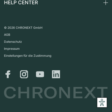
HELP CENTER
Über uns
Frankreich
Independent Brands
Direktverkauf
Karriere
Italien
FAQ
Inzahlungnahme
Presse
Vereinigtes Königreich
Service Center
Magazin
International
Persönliche Abholung
©
2026
CHRONEXT GmbH
Partner
AGB
Versand & Rückgaberecht
Datenschutz
Größen-Leitfaden
Impressum
Einstellungen für die Zustimmung