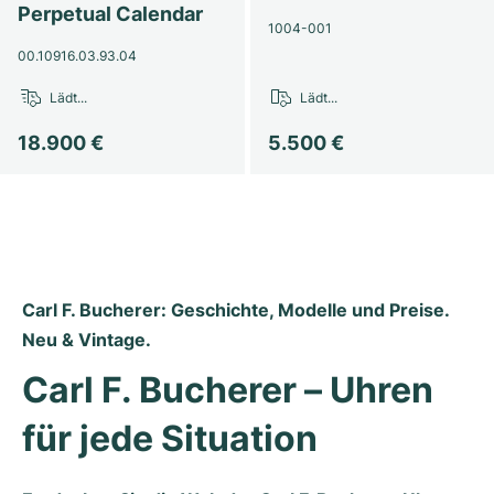
Perpetual Calendar
1004-001
Milgauss
Damenuhren
Ronde
Professional
Formula 1
Portofino
Spirit of Big Bang
00.10916.03.93.04
Oyster Perpetual
Rotonde
Bentley
Grand Carrera
Portugieser
King Power
Lädt...
Lädt...
Yacht-Master
Crash
Transocean
Gebraucht
Da Vinci
Gebraucht
18.900 €
5.500 €
Yacht-Master II
Pasha
Cockpit
Damenuhren
Aquatimer
Sea-Dweller
Tortue
Chronospace
Spitfire
Sky-Dweller
Baignoire
Super Avenger
GST
Carl F. Bucherer: Geschichte, Modelle und Preise. 
Neu & Vintage.
Submariner
Ballon Blanc
Galactic
Vintage
Carl F. Bucherer – Uhren 
Roadster
Montbrillant
Gebraucht
für jede Situation
Gebraucht
Gebraucht