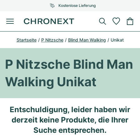
Kostenlose Lieferung
Menü
Uhr kaufen
Startseite
P Nitzsche
Blind Man Walking
Unikat
AUSGEWÄHLTE MARKEN
AUSGEWÄHLTE MARKEN
Rolex
Cartier
Certified Pre-Owned
P Nitzsche Blind Man
Omega
Tiffany
Uhr verkaufen
Walking Unikat
Patek Philippe
Louis Vuitton
Alle Rolex Modelle
Schmuck
Audemars Piguet
Gebauer & Gebauer
Top-Modelle
Alle Omega Modelle
Entschuldigung, leider haben wir
Neuzugänge
Cartier
derzeit keine Produkte, die Ihrer
Van Cleef & Arpels
Top-Modelle
Alle Patek Philippe Modelle
Breitling
Service
Air-King
Suche entsprechen.
Bvlgari
Top-Modelle
Alle Audemars Piguet Modelle