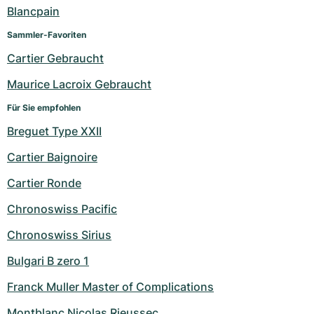
Damenuhren
Damenuhren
Blancpain
Sammler-Favoriten
Cartier Gebraucht
Maurice Lacroix Gebraucht
Für Sie empfohlen
Breguet Type XXII
Cartier Baignoire
Cartier Ronde
Chronoswiss Pacific
Chronoswiss Sirius
Bulgari B zero 1
Franck Muller Master of Complications
Montblanc Nicolas Rieussec