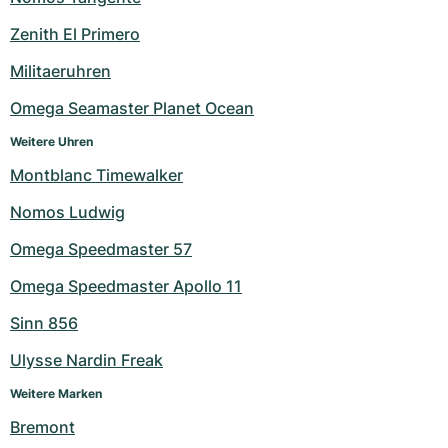
Milgauss
Damenuhren
Ronde
Professional
Formula 1
Portofino
Spirit of Big Bang
Zenith El Primero
Militaeruhren
Oyster Perpetual
Rotonde
Bentley
Grand Carrera
Portugieser
King Power
Omega Seamaster Planet Ocean
Yacht-Master
Crash
Transocean
Gebraucht
Da Vinci
Gebraucht
Weitere Uhren
Yacht-Master II
Pasha
Cockpit
Damenuhren
Aquatimer
Montblanc Timewalker
Nomos Ludwig
Sea-Dweller
Tortue
Chronospace
Spitfire
Omega Speedmaster 57
Sky-Dweller
Baignoire
Super Avenger
GST
Omega Speedmaster Apollo 11
Submariner
Ballon Blanc
Galactic
Vintage
Sinn 856
Roadster
Montbrillant
Gebraucht
Ulysse Nardin Freak
Weitere Marken
Gebraucht
Gebraucht
Bremont