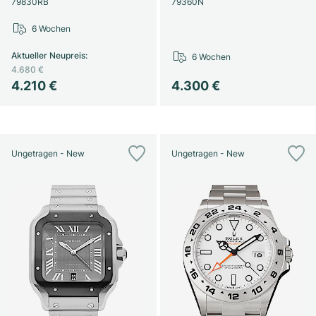
79830RB
79360N
6 Wochen
Aktueller Neupreis
:
6 Wochen
4.680 €
4.210 €
4.300 €
Ungetragen - New
Ungetragen - New