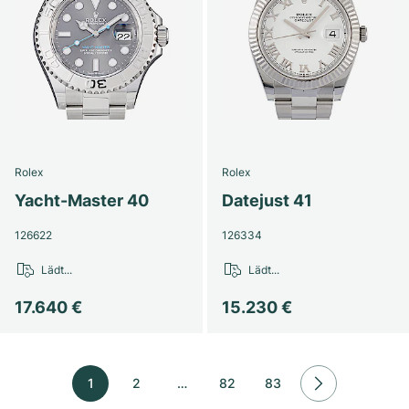
Rolex
Rolex
Yacht-Master 40
Datejust 41
126622
126334
Lädt...
Lädt...
17.640 €
15.230 €
1
2
…
82
83