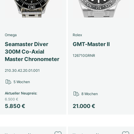
Omega
Rolex
Seamaster Diver
GMT-Master II
300M Co-Axial
126710GRNR
Master Chronometer
210.30.42.20.01.001
5 Wochen
Aktueller Neupreis
:
8 Wochen
6.500 €
5.850 €
21.000 €