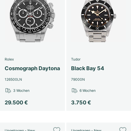
Rolex
Tudor
Cosmograph Daytona
Black Bay 54
126500LN
79000N
3 Wochen
6 Wochen
29.500 €
3.750 €
Ungetragen - New
Ungetragen - New