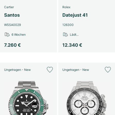
Cartier
Rolex
Santos
Datejust 41
WSSA0029
126300
6 Wochen
Lädt...
7.260 €
12.340 €
Ungetragen - New
Ungetragen - New