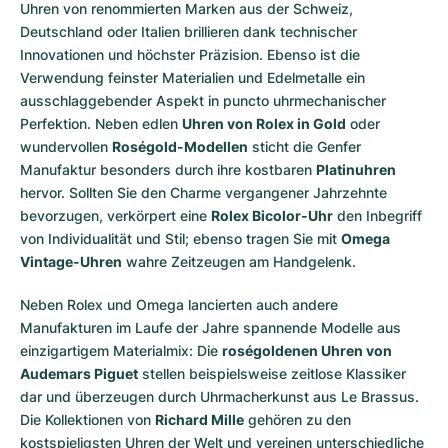
Uhren von renommierten Marken aus der Schweiz,
Deutschland oder Italien brillieren dank technischer
Innovationen und höchster Präzision. Ebenso ist die
Verwendung feinster Materialien und Edelmetalle ein
ausschlaggebender Aspekt in puncto uhrmechanischer
Perfektion. Neben edlen
Uhren von Rolex in Gold
oder
wundervollen
Roségold-Modellen
sticht die Genfer
Manufaktur besonders durch ihre kostbaren
Platinuhren
hervor. Sollten Sie den Charme vergangener Jahrzehnte
bevorzugen, verkörpert eine
Rolex Bicolor-Uhr
den Inbegriff
von Individualität und Stil; ebenso tragen Sie mit
Omega
Vintage-Uhren
wahre Zeitzeugen am Handgelenk.
Neben Rolex und Omega lancierten auch andere
Manufakturen im Laufe der Jahre spannende Modelle aus
einzigartigem Materialmix: Die
roségoldenen Uhren von
Audemars Piguet
stellen beispielsweise zeitlose Klassiker
dar und überzeugen durch Uhrmacherkunst aus Le Brassus.
Die Kollektionen von
Richard Mille
gehören zu den
kostspieligsten Uhren der Welt und vereinen unterschiedliche