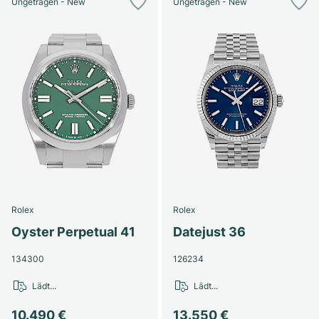
Ungetragen - New
Ungetragen - New
Rolex
Rolex
Oyster Perpetual 41
Datejust 36
134300
126234
Lädt...
Lädt...
10.490 €
13.550 €