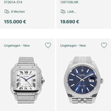
Damenuhren
Damenuhren
5726/1A-014
126710BLNR
6 Wochen
Lädt...
155.000 €
19.690 €
Ungetragen - New
Ungetragen - New