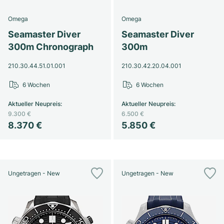
Damenuhren
Damenuhren
Omega
Omega
Seamaster Diver
Seamaster Diver
300m Chronograph
300m
210.30.44.51.01.001
210.30.42.20.04.001
6 Wochen
6 Wochen
Aktueller Neupreis
:
Aktueller Neupreis
:
9.300 €
6.500 €
8.370 €
5.850 €
Ungetragen - New
Ungetragen - New