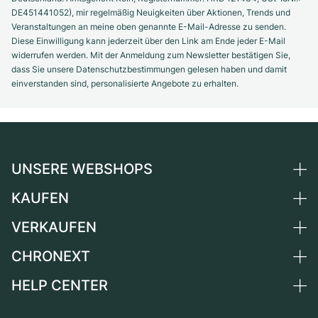
DE451441052), mir regelmäßig Neuigkeiten über Aktionen, Trends und
Veranstaltungen an meine oben genannte E-Mail-Adresse zu senden.
Diese Einwilligung kann jederzeit über den Link am Ende jeder E-Mail
widerrufen werden. Mit der Anmeldung zum Newsletter bestätigen Sie,
dass Sie unsere Datenschutzbestimmungen gelesen haben und damit
einverstanden sind, personalisierte Angebote zu erhalten.
UNSERE WEBSHOPS
KAUFEN
Deutschland
Niederlande
VERKAUFEN
Alle Luxusuhren
Österreich
Certified Pre-Owned
CHRONEXT
Uhr verkaufen
Schweiz
Vintage-Uhren
Kommission
HELP CENTER
Über uns
Frankreich
Independent Brands
Direktverkauf
Karriere
Italien
FAQ