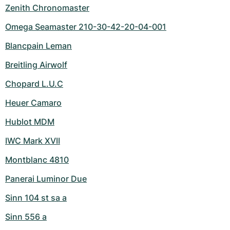
Zenith Chronomaster
Omega Seamaster 210-30-42-20-04-001
Blancpain Leman
Breitling Airwolf
Chopard L.U.C
Heuer Camaro
Hublot MDM
IWC Mark XVII
Montblanc 4810
Panerai Luminor Due
Sinn 104 st sa a
Sinn 556 a