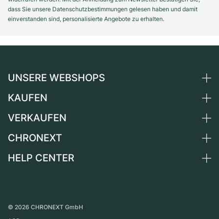
dass Sie unsere Datenschutzbestimmungen gelesen haben und damit
einverstanden sind, personalisierte Angebote zu erhalten.
UNSERE WEBSHOPS
KAUFEN
Deutschland
Niederlande
VERKAUFEN
Alle Luxusuhren
Österreich
Certified Pre-Owned
CHRONEXT
Uhr verkaufen
Schweiz
Vintage-Uhren
Kommission
HELP CENTER
Über uns
Frankreich
Independent Brands
Direktverkauf
Karriere
Italien
FAQ
Inzahlungnahme
Presse
Vereinigtes Königreich
Service Center
Magazin
International
Persönliche Abholung
©
2026
CHRONEXT GmbH
Partner