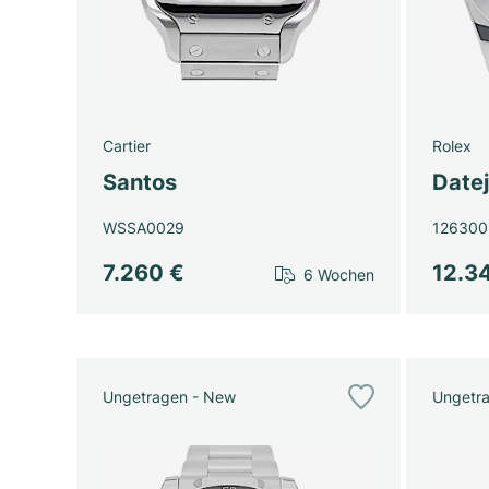
Cartier
Rolex
Santos
Datej
WSSA0029
126300
7.260 €
12.3
6 Wochen
Ungetragen - New
Ungetr