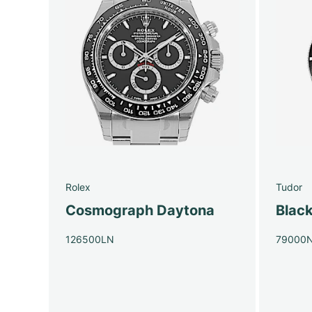
Rolex
Tudor
Cosmograph Daytona
Blac
126500LN
79000