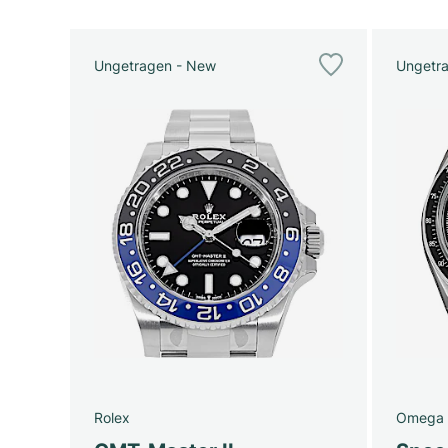
Ungetragen - New
Ungetr
Rolex
Omega