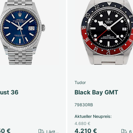
Tudor
just 36
Black Bay GMT
79830RB
Aktueller Neupreis
:
4.680 €
50 €
4.210 €
Lädt...
6