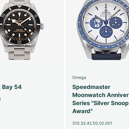
Omega
k Bay 54
Speedmaster
Moonwatch Anniver
N
Series "Silver Snoo
Award"
310.32.42.50.02.001