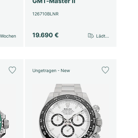
GMT-Master II
126710BLNR
19.690 €
 Wochen
Lädt...
Ungetragen - New