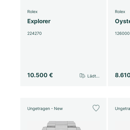
Rolex
Rolex
Explorer
Oyst
224270
126000
10.500 €
8.61
Lädt...
Ungetragen - New
Ungetr