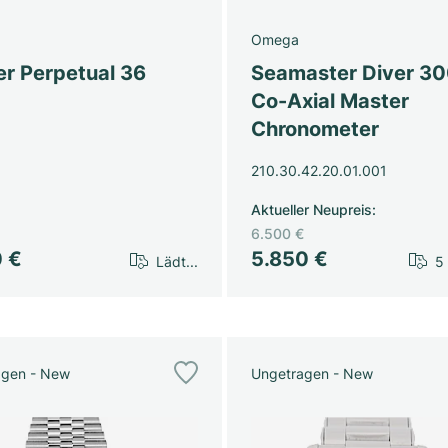
Omega
er Perpetual 36
Seamaster Diver 3
Co-Axial Master
Chronometer
210.30.42.20.01.001
Aktueller Neupreis
:
6.500 €
0 €
5.850 €
Lädt...
5
agen - New
Ungetragen - New