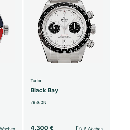
Tudor
Black Bay
79360N
4.300 €
 Wochen
6 Wochen