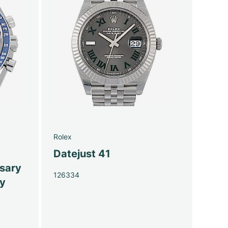
Rolex
Datejust 41
sary
126334
py