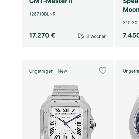
GMT-Master II
Spee
Moon
126710BLNR
310.30.
17.270 €
7.45
8 Wochen
Ungetragen - New
Ungetr