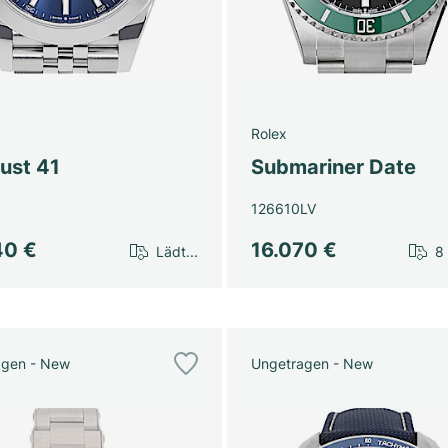
Rolex
ust 41
Submariner Date
126610LV
40 €
16.070 €
Lädt...
8
agen - New
Ungetragen - New