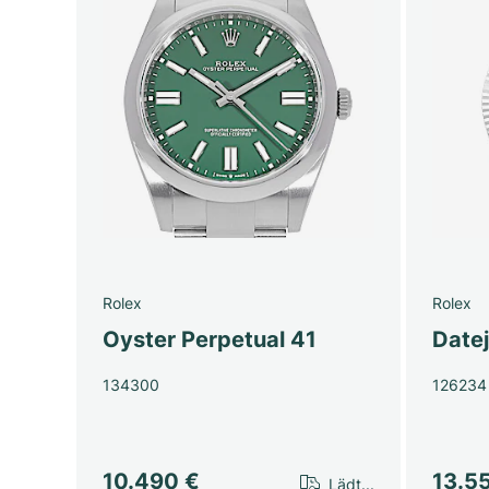
Rolex
Rolex
Oyster Perpetual 41
Date
134300
126234
10.490 €
13.5
Lädt...