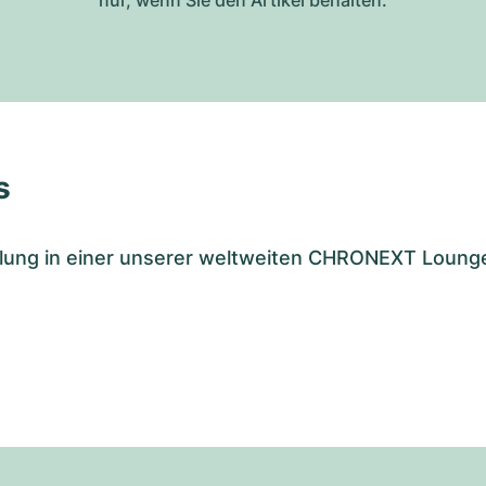
nur, wenn Sie den Artikel behalten.
s
tellung in einer unserer weltweiten CHRONEXT Loung