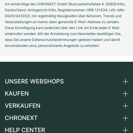
Ich ermächtige die CHRONEXT GmbH (Butzweilerhofallee 4, 50829 Köln,
Deutschland. Amtsgericht Köln, Registernummer: HRB 121434; USt-IdNr.:
DE451441052), mir regelmäßig Neuigkeiten über Aktionen, Trends und
Veranstaltungen an meine oben genannte E-Mail-Adresse zu senden.
Diese Einwilligung kann jederzeit über den Link am Ende jeder E-Mail
widerrufen werden. Mit der Anmeldung zum Newsletter bestätigen Sie,
dass Sie unsere Datenschutzbestimmungen gelesen haben und damit
einverstanden sind, personalisierte Angebote zu erhalten.
UNSERE WEBSHOPS
KAUFEN
Deutschland
Niederlande
VERKAUFEN
Alle Luxusuhren
Österreich
Certified Pre-Owned
CHRONEXT
Uhr verkaufen
Schweiz
Vintage-Uhren
Kommission
HELP CENTER
Über uns
Frankreich
Independent Brands