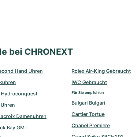
lle bei CHRONEXT
econd Hand Uhren
Rolex Air-King Gebraucht
kuhren
IWC Gebraucht
Für Sie empfohlen
 Hydroconquest
Bulgari Bulgari
 Uhren
Cartier Tortue
Lacroix Damenuhren
Chanel Premiere
ack Bay GMT
Grand Seiko SBGH201