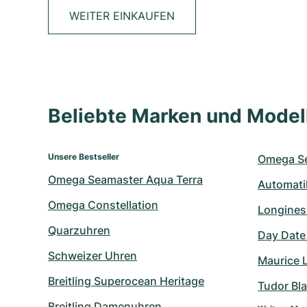
WEITER EINKAUFEN
Beliebte Marken und Mode
Unsere Bestseller
Omega S
Omega Seamaster Aqua Terra
Automati
Omega Constellation
Longines
Quarzuhren
Day Date
Schweizer Uhren
Maurice 
Breitling Superocean Heritage
Tudor Bl
Breitling Damenuhren