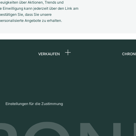
euigkeiten über Aktionen, Trends und
 Einwilligung kann jederzeit über den Link am
estätigen Sie, dass Sie unsere
rsonalisierte Angebote zu erhalten.
VERKAUFEN
CHRON
Uhr verkaufen
Über 
d
Kommission
Karrie
Direktverkauf
Press
s
Inzahlungnahme
Maga
Einstellungen für die Zustimmung
Partn