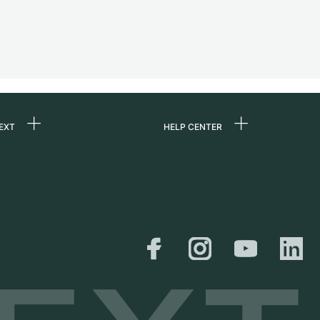
EXT
HELP CENTER
uns
FAQ
re
Service Center
e
Persönliche Abholung
zin
Versand &
Rückgaberecht
er
Größen-Leitfaden