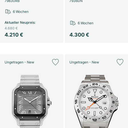
79830RB
79360N
6 Wochen
Aktueller Neupreis
:
6 Wochen
4.680 €
4.210 €
4.300 €
Ungetragen - New
Ungetragen - New