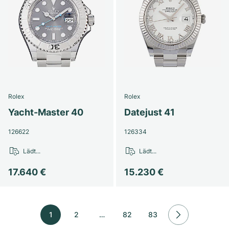
Rolex
Rolex
Yacht-Master 40
Datejust 41
126622
126334
Lädt...
Lädt...
17.640 €
15.230 €
1
2
…
82
83