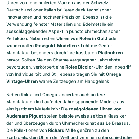
Uhren von renommierten Marken aus der Schweiz,
Deutschland oder Italien brillieren dank technischer
Innovationen und höchster Präzision. Ebenso ist die
Verwendung feinster Materialien und Edelmetalle ein
ausschlaggebender Aspekt in puncto uhrmechanischer
Perfektion. Neben edlen
Uhren von Rolex in Gold
oder
wundervollen
Roségold-Modellen
sticht die Genfer
Manufaktur besonders durch ihre kostbaren
Platinuhren
hervor. Sollten Sie den Charme vergangener Jahrzehnte
bevorzugen, verkörpert eine
Rolex Bicolor-Uhr
den Inbegriff
von Individualität und Stil; ebenso tragen Sie mit
Omega
Vintage-Uhren
wahre Zeitzeugen am Handgelenk.
Neben Rolex und Omega lancierten auch andere
Manufakturen im Laufe der Jahre spannende Modelle aus
einzigartigem Materialmix: Die
roségoldenen Uhren von
Audemars Piguet
stellen beispielsweise zeitlose Klassiker
dar und überzeugen durch Uhrmacherkunst aus Le Brassus.
Die Kollektionen von
Richard Mille
gehören zu den
kostspieligsten Uhren der Welt und vereinen unterschiedliche