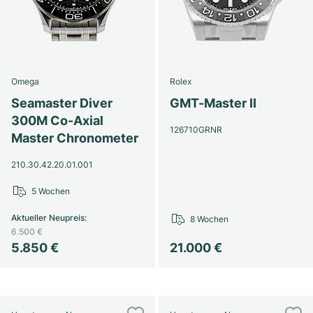
Omega
Rolex
Seamaster Diver
GMT-Master II
300M Co-Axial
126710GRNR
Master Chronometer
210.30.42.20.01.001
5 Wochen
Aktueller Neupreis
:
8 Wochen
6.500 €
5.850 €
21.000 €