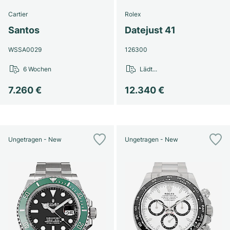
Cartier
Rolex
Santos
Datejust 41
WSSA0029
126300
6 Wochen
Lädt...
7.260 €
12.340 €
Ungetragen - New
Ungetragen - New