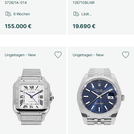
Damenuhren
Damenuhren
5726/1A-014
126710BLNR
6 Wochen
Lädt...
155.000 €
19.690 €
Ungetragen - New
Ungetragen - New