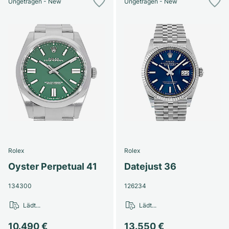
Ungetragen - New
Ungetragen - New
Rolex
Rolex
Oyster Perpetual 41
Datejust 36
134300
126234
Lädt...
Lädt...
10.490 €
13.550 €