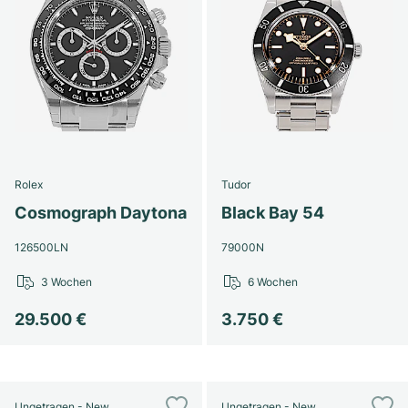
Rolex
Tudor
Cosmograph Daytona
Black Bay 54
126500LN
79000N
3 Wochen
6 Wochen
29.500 €
3.750 €
Ungetragen - New
Ungetragen - New