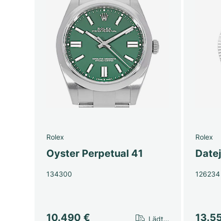
Rolex
Rolex
Oyster Perpetual 41
Date
134300
126234
10.490 €
13.5
Lädt...