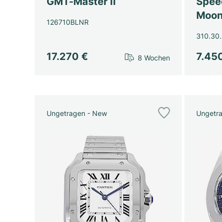
GMT-Master II
Spee
Moon
126710BLNR
310.30.
17.270 €
7.45
8 Wochen
Ungetragen - New
Ungetr