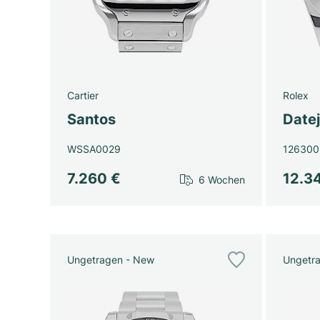
Cartier
Rolex
Santos
Datej
WSSA0029
126300
7.260 €
12.3
6 Wochen
Ungetragen - New
Ungetr