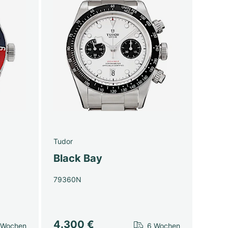
Tudor
Black Bay
79360N
4.300 €
 Wochen
6 Wochen