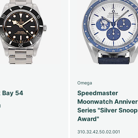
Omega
k Bay 54
Speedmaster
Moonwatch Anniver
N
Series "Silver Snoo
Award"
310.32.42.50.02.001