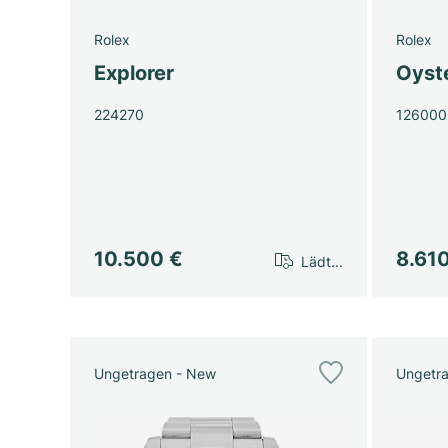
Rolex
Rolex
Explorer
Oyst
224270
126000
10.500 €
8.61
Lädt...
Ungetragen - New
Ungetr