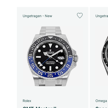
Ungetragen - New
Ungetr
Rolex
Omega