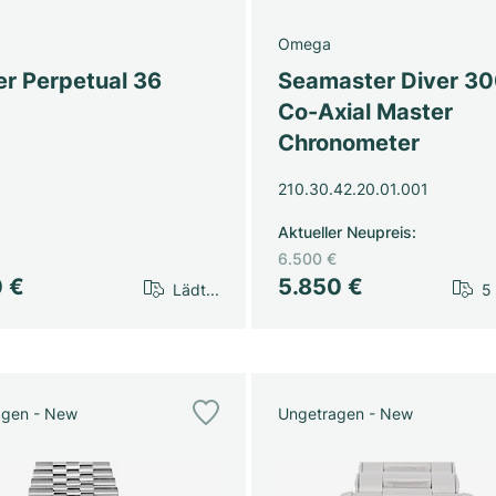
Omega
er Perpetual 36
Seamaster Diver 3
Co-Axial Master
Chronometer
210.30.42.20.01.001
Aktueller Neupreis
:
6.500 €
0 €
5.850 €
Lädt...
5
agen - New
Ungetragen - New