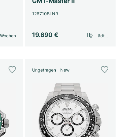
GMT-Master II
126710BLNR
19.690 €
 Wochen
Lädt...
Ungetragen - New