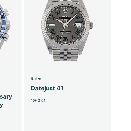
Rolex
Datejust 41
sary
126334
py