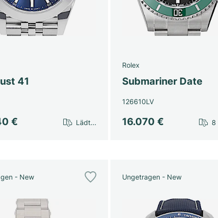
Rolex
ust 41
Submariner Date
126610LV
40 €
16.070 €
Lädt...
8
agen - New
Ungetragen - New