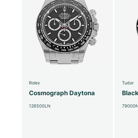
Rolex
Tudor
Cosmograph Daytona
Blac
126500LN
79000