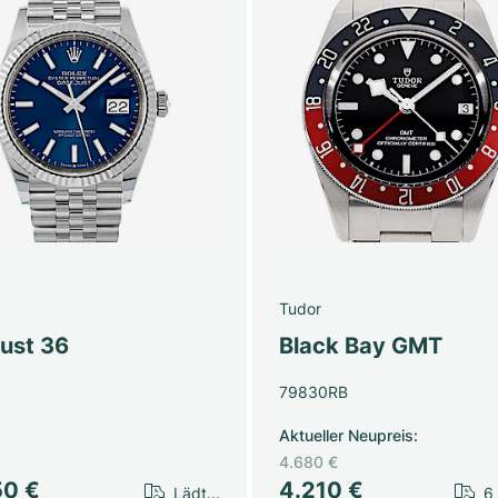
Tudor
just 36
Black Bay GMT
79830RB
Aktueller Neupreis
:
4.680 €
50 €
4.210 €
Lädt...
6