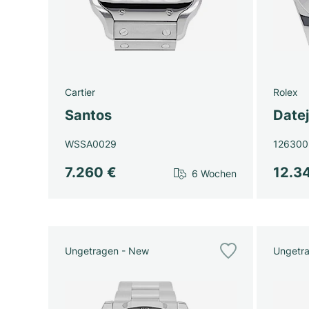
Cartier
Rolex
Santos
Datej
WSSA0029
126300
7.260 €
12.3
6 Wochen
Ungetragen - New
Ungetr