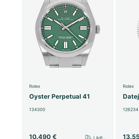
Rolex
Rolex
Oyster Perpetual 41
Date
134300
126234
10.490 €
13.5
Lädt...