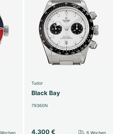
Tudor
Black Bay
79360N
4.300 €
 Wochen
6 Wochen