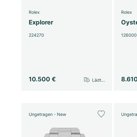
Rolex
Rolex
Explorer
Oyst
224270
126000
10.500 €
8.61
Lädt...
Ungetragen - New
Ungetr