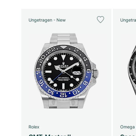
Ungetragen - New
Ungetr
Rolex
Omega