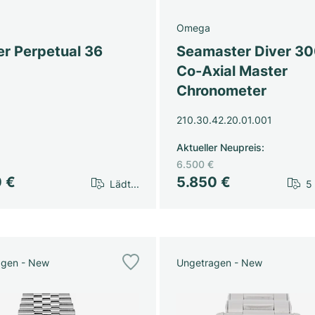
Omega
er Perpetual 36
Seamaster Diver 3
Co-Axial Master
Chronometer
210.30.42.20.01.001
Aktueller Neupreis
:
6.500 €
0 €
5.850 €
Lädt...
5
agen - New
Ungetragen - New