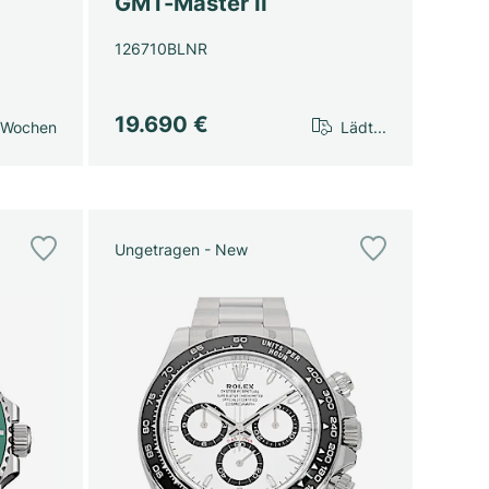
GMT-Master II
126710BLNR
19.690 €
 Wochen
Lädt...
Ungetragen - New