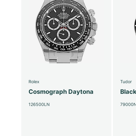
Rolex
Tudor
Cosmograph Daytona
Blac
126500LN
79000