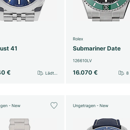
Rolex
ust 41
Submariner Date
126610LV
40 €
16.070 €
Lädt...
8
agen - New
Ungetragen - New