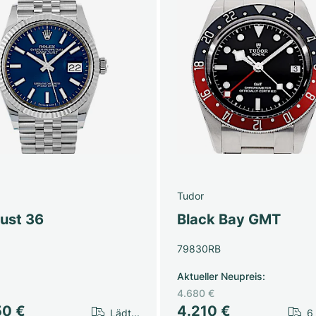
Tudor
just 36
Black Bay GMT
79830RB
Aktueller Neupreis
:
4.680 €
50 €
4.210 €
Lädt...
6