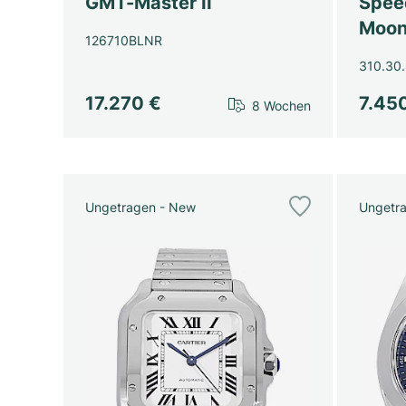
GMT-Master II
Spee
Moon
126710BLNR
310.30.
17.270 €
7.45
8 Wochen
Ungetragen - New
Ungetr