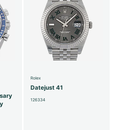
Rolex
Datejust 41
sary
126334
py