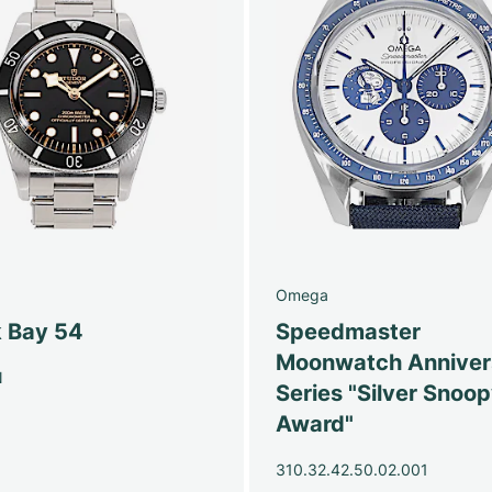
Omega
k Bay 54
Speedmaster
Moonwatch Anniver
N
Series "Silver Snoo
Award"
310.32.42.50.02.001