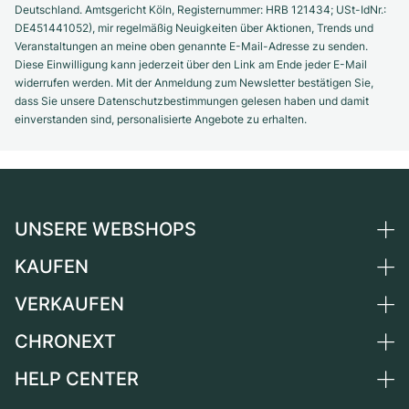
Deutschland. Amtsgericht Köln, Registernummer: HRB 121434; USt-IdNr.:
DE451441052), mir regelmäßig Neuigkeiten über Aktionen, Trends und
Veranstaltungen an meine oben genannte E-Mail-Adresse zu senden.
Diese Einwilligung kann jederzeit über den Link am Ende jeder E-Mail
widerrufen werden. Mit der Anmeldung zum Newsletter bestätigen Sie,
dass Sie unsere Datenschutzbestimmungen gelesen haben und damit
einverstanden sind, personalisierte Angebote zu erhalten.
UNSERE WEBSHOPS
KAUFEN
Deutschland
Niederlande
VERKAUFEN
Alle Luxusuhren
Österreich
Certified Pre-Owned
CHRONEXT
Uhr verkaufen
Schweiz
Vintage-Uhren
Kommission
HELP CENTER
Über uns
Frankreich
Independent Brands
Direktverkauf
Karriere
Italien