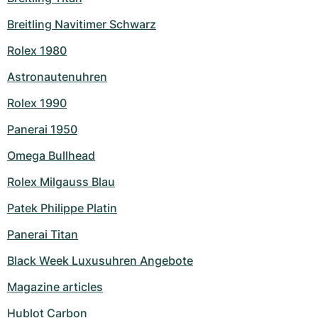
Milgauss
Damenuhren
Ronde
Professional
Formula 1
Portofino
Spirit of Big Bang
Breitling Navitimer Schwarz
Rolex 1980
Oyster Perpetual
Rotonde
Bentley
Grand Carrera
Portugieser
King Power
Astronautenuhren
Yacht-Master
Crash
Transocean
Gebraucht
Da Vinci
Gebraucht
Rolex 1990
Yacht-Master II
Pasha
Cockpit
Damenuhren
Aquatimer
Panerai 1950
Sea-Dweller
Tortue
Chronospace
Spitfire
Omega Bullhead
Rolex Milgauss Blau
Sky-Dweller
Baignoire
Super Avenger
GST
Patek Philippe Platin
Submariner
Ballon Blanc
Galactic
Vintage
Panerai Titan
Roadster
Montbrillant
Gebraucht
Black Week Luxusuhren Angebote
Magazine articles
Gebraucht
Gebraucht
Hublot Carbon