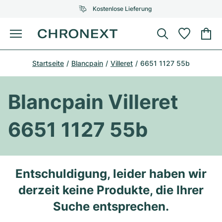
Kostenlose Lieferung
Menü
Uhr kaufen
Startseite
Blancpain
Villeret
6651 1127 55b
AUSGEWÄHLTE MARKEN
AUSGEWÄHLTE MARKEN
Rolex
Cartier
Certified Pre-Owned
Blancpain Villeret
Omega
Tiffany
Uhr verkaufen
6651 1127 55b
Patek Philippe
Louis Vuitton
Alle Rolex Modelle
Schmuck
Audemars Piguet
Gebauer & Gebauer
Top-Modelle
Alle Omega Modelle
Entschuldigung, leider haben wir
Neuzugänge
Cartier
derzeit keine Produkte, die Ihrer
Van Cleef & Arpels
Top-Modelle
Alle Patek Philippe Modelle
Breitling
Service
Air-King
Suche entsprechen.
Bvlgari
Top-Modelle
Alle Audemars Piguet Modelle