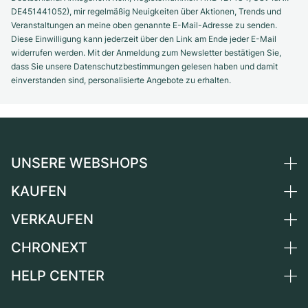
DE451441052), mir regelmäßig Neuigkeiten über Aktionen, Trends und
Veranstaltungen an meine oben genannte E-Mail-Adresse zu senden.
Diese Einwilligung kann jederzeit über den Link am Ende jeder E-Mail
widerrufen werden. Mit der Anmeldung zum Newsletter bestätigen Sie,
dass Sie unsere Datenschutzbestimmungen gelesen haben und damit
einverstanden sind, personalisierte Angebote zu erhalten.
UNSERE WEBSHOPS
KAUFEN
Deutschland
Niederlande
VERKAUFEN
Alle Luxusuhren
Österreich
Certified Pre-Owned
CHRONEXT
Uhr verkaufen
Schweiz
Vintage-Uhren
Kommission
HELP CENTER
Über uns
Frankreich
Independent Brands
Direktverkauf
Karriere
Italien
FAQ